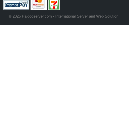
© 2026 Paidooserver.com - International Server and Web Solution